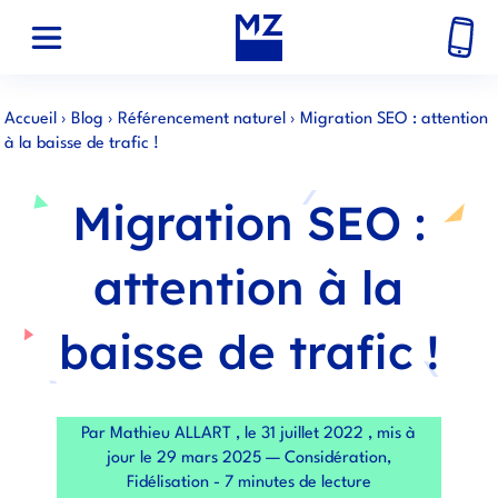
Accueil
›
Blog
›
Référencement naturel
›
Migration SEO : attention
à la baisse de trafic !
Migration SEO :
attention à la
baisse de trafic !
Par Mathieu ALLART , le 31 juillet 2022 , mis à
jour le 29 mars 2025 — Considération,
Fidélisation - 7 minutes de lecture