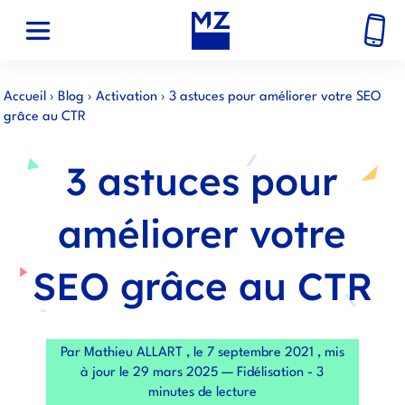
Accueil
›
Blog
›
Activation
›
3 astuces pour améliorer votre SEO
grâce au CTR
3 astuces pour
améliorer votre
SEO grâce au CTR
Par Mathieu ALLART , le 7 septembre 2021 , mis
à jour le 29 mars 2025 — Fidélisation - 3
minutes de lecture