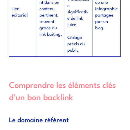
nt dans un
ou une
n
Lien
contenu
infographie
significativ
éditorial
pertinent,
partagée
e de link
souvent
par un
juice
grâce au
blog.
link baiting.
Ciblage
précis du
public
Comprendre les éléments clés
d’un bon backlink
Le domaine référent