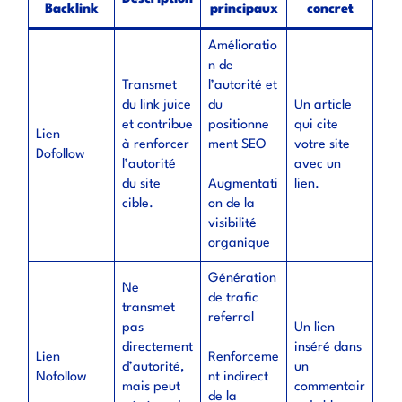
Backlink
principaux
concret
Amélioratio
n de
Transmet
l’autorité et
du link juice
du
Un article
et contribue
positionne
qui cite
Lien
à renforcer
ment SEO
votre site
Dofollow
l’autorité
avec un
du site
Augmentati
lien.
cible.
on de la
visibilité
organique
Génération
Ne
de trafic
transmet
referral
pas
Un lien
directement
inséré dans
Lien
Renforceme
d’autorité,
un
Nofollow
nt indirect
mais peut
commentair
de la