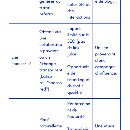
générer du
e de blog.
notoriété et
trafic
des
referral.
interactions
Impact
Obtenu via
limité sur le
une
SEO (pas
collaboratio
de link
Un lien
n payante
juice)
provenant
Lien
ou un
d’une
sponsorisé
échange
Opportunit
campagne
transparent
é de
d’influence.
(balise
branding et
rel=”sponso
de trafic
red”).
qualifié
Renforceme
nt de
l’autorité
Placé
naturelleme
Une étude
Transmissio