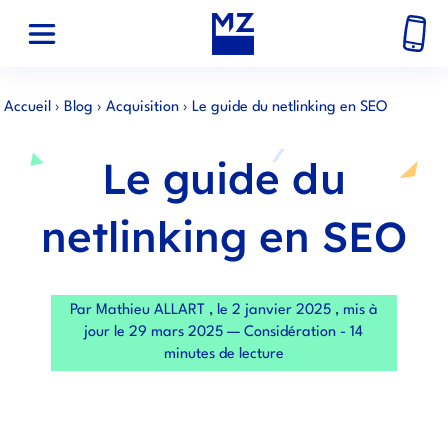
Accueil
›
Blog
›
Acquisition
›
Le guide du netlinking en SEO
Le guide du
netlinking en SEO
Par Mathieu ALLART , le 2 janvier 2025 , mis à
jour le 29 mars 2025 — Considération - 14
minutes de lecture